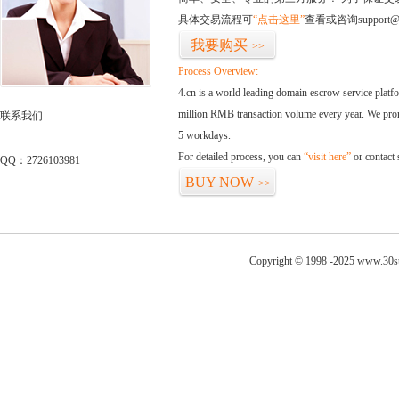
具体交易流程可
“点击这里”
查看或咨询support@
我要购买
>>
Process Overview:
4.cn is a world leading domain escrow service plat
million RMB transaction volume every year. We promi
联系我们
5 workdays.
For detailed process, you can
“visit here”
or contact
QQ：2726103981
BUY NOW
>>
Copyright © 1998 -2025 www.30sui