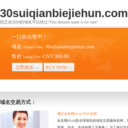
30suiqianbiejiehun.com
您正在访问的域名可以转让!This domain name is for sale!
一口价出售中！
域名
30suiqianbiejiehun.com
Domain Name:
售价
CNY 999.00
Listing Price:
立即购买
BUY NOW
>>
>>
域名交易方式：
通过金名网(4.cn) 中介交易
金名网(4.cn)是全球领先的域名交易服务机
简单、安全、专业的第三方服务！ 为了保证交